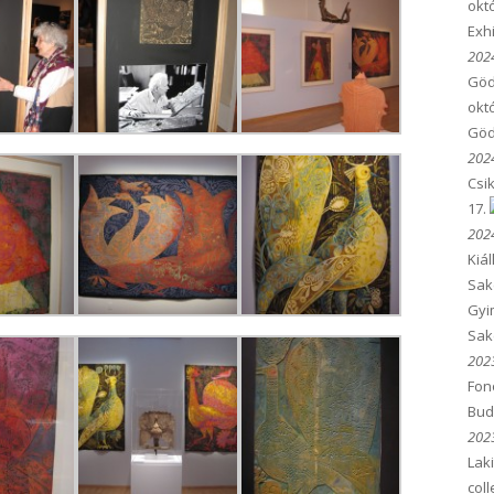
okt
Exh
2024
Göd
októ
Göd
2024
Csi
17.
2024
Kiá
Sak
Gyi
Sa
2023
Fon
Bud
2023
Laki
col