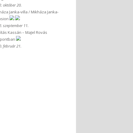
. október 20.
háza Janka-villa / Mikháza Janka-
sion
. szeptember 11.
llítás Kassán – MaJel Rovás
pontban
. február 21.