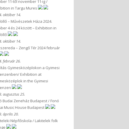
óber 11-től november 11-ig /
ibition in Targu Mures
. október 14.
öllő – Művészetek Háza 2024.
ber 4 és 24 között – Exhibition in
öllő
. október 14.
kszereda – Zengő Tér 2024 február
. február 26.
llítás Gyimesközéplokon a Gyimesi
enzenben/ Exhibition at
mesközéplok in the Gyimesi
kenzen
. augusztus 25.
ó Budai Zeneház Budapest / Fonó
ai Music House Budapest
. április 20.
teleki Népfőiskola / Lakitelek folk
lege