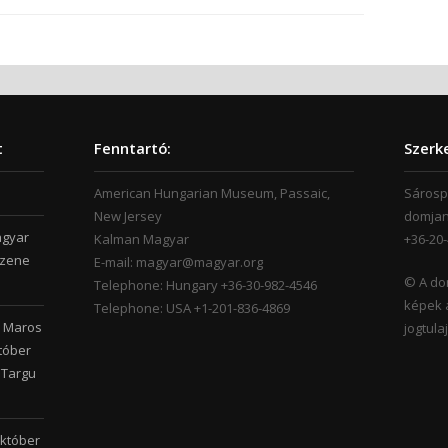
t
Fenntartó:
Szerk
American Hungarian Museum, Passaic,
Sárosp
New Jersey
domjan
agyar
Kalman Magyar
+36-20
 zene
E-mail: magyar@magyar.org
© A do
Telephone: Hungary +36-30-982-4546
képek 
Telephone: USA +1-201-836-4869
, Maros
jogtula
tóber
n Targu
október