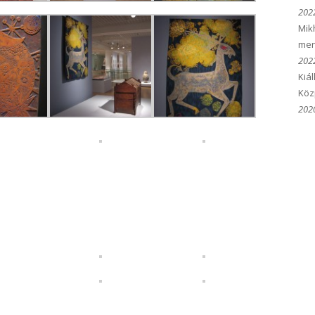
2022
Mik
men
2022
Kiá
Köz
2020