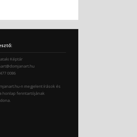
esztő:
ataki Képtár
art@domjanart.hu
-477 0086
mjanart.hu-n megjelent írások és
a honlap fenntartójának
jdona.