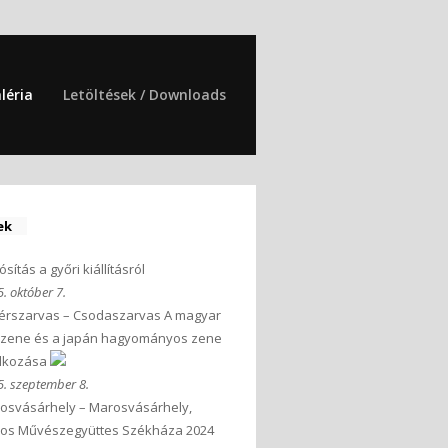
léria
Letöltések / Downloads
ek
sítás a győri kiállításról
. október 7.
érszarvas – Csodaszarvas A magyar
zene és a japán hagyományos zene
álkozása
. szeptember 8.
osvásárhely – Marosvásárhely,
os Művészegyüttes Székháza 2024