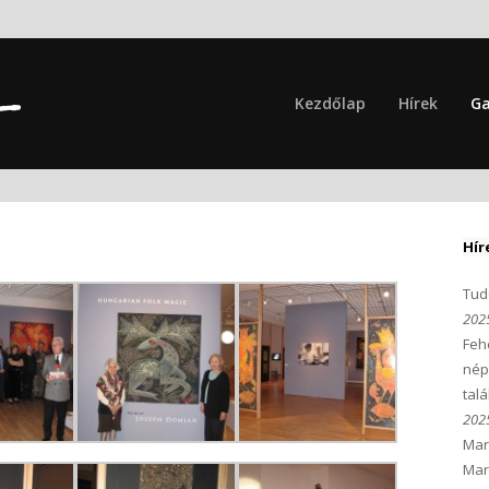
Kezdőlap
Hírek
Ga
Hír
Tudó
2025
Feh
nép
tal
2025
Mar
Mar