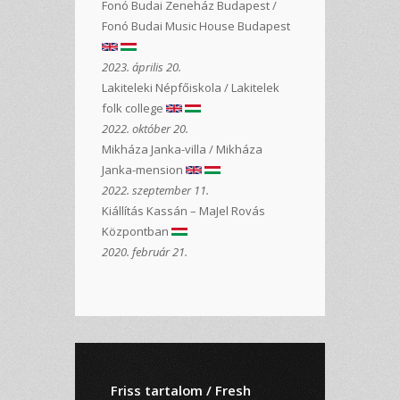
Fonó Budai Zeneház Budapest /
Fonó Budai Music House Budapest
2023. április 20.
Lakiteleki Népfőiskola / Lakitelek
folk college
2022. október 20.
Mikháza Janka-villa / Mikháza
Janka-mension
2022. szeptember 11.
Kiállítás Kassán – MaJel Rovás
Központban
2020. február 21.
Friss tartalom / Fresh