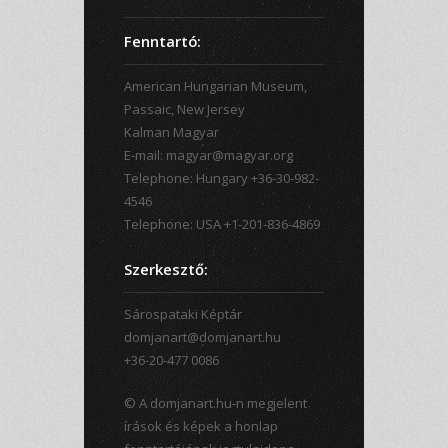
Fenntartó:
American Hungarian Museum,
Passaic, New Jersey
Kalman Magyar
E-mail: magyar@magyar.org
Telephone: Hungary +36-30-982-
4546
Telephone: USA +1-201-836-4869
Szerkesztő:
Sárospataki Képtár
domjanart@domjanart.hu
+36-20-477 0086
© A domjanart.hu-n megjelent
írások és képek a honlap