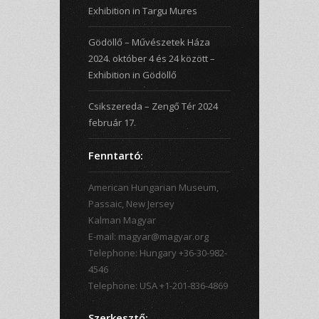
Exhibition in Targu Mures
Gödöllő – Művészetek Háza
2024. október 4 és 24 között –
Exhibition in Gödöllő
Csikszereda – Zengő Tér 2024
február 17.
Fenntartó:
American Hungarian Museum,
Passaic, New Jersey
Kalman Magyar
E-mail: magyar@magyar.org
Telephone: Hungary +36-30-982-
4546
Telephone: USA +1-201-836-4869
Szerkesztő: