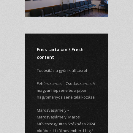
Friss tartalom / Fresh
content
Tudósítás a győri kiállításról
Fehérszarvas – Csodaszarvas A
magyar népzene és a japán
hagyományos zene találkozása
Marosvásárhely –
Marosvásárhely, Maros
Művészegyüttes Székháza 2024
október 11-től november 11-ig /