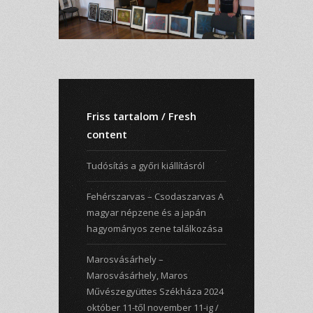
Friss tartalom / Fresh
content
Tudósítás a győri kiállításról
Fehérszarvas – Csodaszarvas A
magyar népzene és a japán
hagyományos zene találkozása
Marosvásárhely –
Marosvásárhely, Maros
Művészegyüttes Székháza 2024
október 11-től november 11-ig /