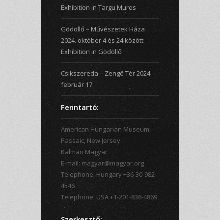
Exhibition in Targu Mures
Gödöllő – Művészetek Háza
2024. október 4 és 24 között –
Exhibition in Gödöllő
Csikszereda – Zengő Tér 2024
február 17.
Fenntartó:
American Hungarian Museum,
Passaic, New Jersey
Kalman Magyar
E-mail: magyar@magyar.org
Telephone: Hungary +36-30-982-
4546
Telephone: USA +1-201-836-4869
Szerkesztő: