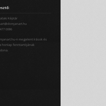
esztő:
ataki Képtár
art@domjanart.hu
-477 0086
mjanart.hu-n megjelent írások és
a honlap fenntartójának
jdona.