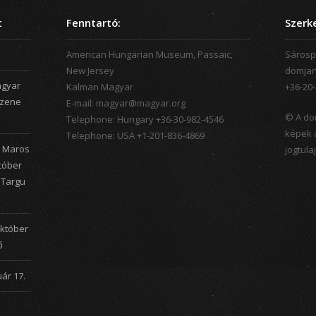
t
Fenntartó:
Szerk
American Hungarian Museum, Passaic,
Sárosp
New Jersey
domjan
agyar
Kalman Magyar
+36-20
 zene
E-mail: magyar@magyar.org
© A do
Telephone: Hungary +36-30-982-4546
képek 
Telephone: USA +1-201-836-4869
, Maros
jogtula
tóber
n Targu
október
ő
ár 17.