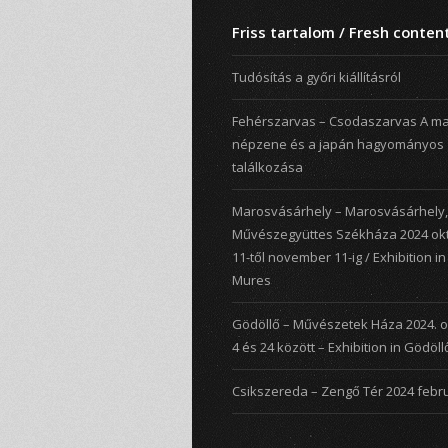
Friss tartalom / Fresh conten
Tudósítás a győri kiállításról
Fehérszarvas – Csodaszarvas A m
népzene és a japán hagyományos
találkozása
Marosvásárhely – Marosvásárhely
Művészegyüttes Székháza 2024 ok
11-től november 11-ig / Exhibition i
Mures
Gödöllő – Művészetek Háza 2024. 
4 és 24 között – Exhibition in Gödöll
Csikszereda – Zengő Tér 2024 febru